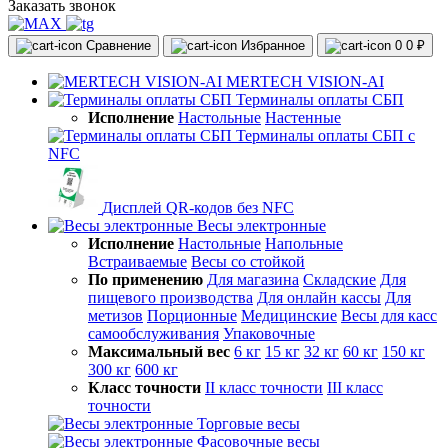
Заказать звонок
Сравнение
Избранное
0
0 ₽
MERTECH VISION-AI
Терминалы оплаты СБП
Исполнение
Настольные
Настенные
Терминалы оплаты СБП с
NFC
Дисплей QR-кодов без NFC
Весы электронные
Исполнение
Настольные
Напольные
Встраиваемые
Весы со стойкой
По применению
Для магазина
Складские
Для
пищевого производства
Для онлайн кассы
Для
метизов
Порционные
Медицинские
Весы для касс
самообслуживания
Упаковочные
Максимальный вес
6 кг
15 кг
32 кг
60 кг
150 кг
300 кг
600 кг
Класс точности
II класс точности
III класс
точности
Торговые весы
Фасовочные весы