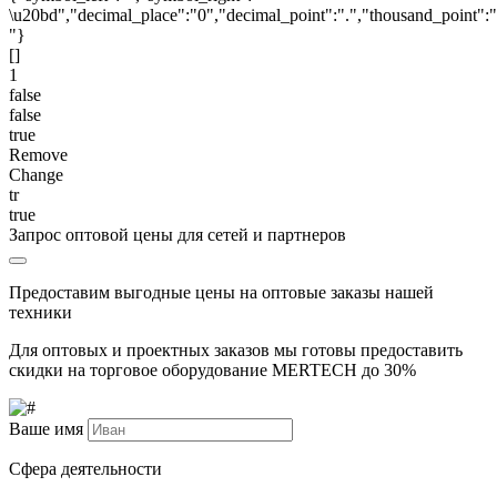
\u20bd","decimal_place":"0","decimal_point":".","thousand_point":"
"}
[]
1
false
false
true
Remove
Change
tr
true
Запрос оптовой цены для сетей и партнеров
Предоставим выгодные цены на оптовые заказы нашей
техники
Для оптовых и проектных заказов мы готовы предоставить
скидки на торговое оборудование MERTECH до
30%
Ваше имя
Сфера деятельности