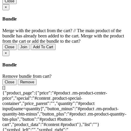
Close
×
Bundle
Merge with the product from the cart?
//
The main product of the
bundle has already been added to the cart. Merge with the product
from the cart or add the bundle to the cart?
Close
Join
Add To Cart
×
Bundle
Remove bundle from cart?
Close
Remove
[]
{"product_page":{"price":"#product .rm-product-center-
price","special":"#content .product-special-
container","price_parent":"","quantity":"#product
input[name=quantity]","button_minus":"#product .rm-product-
quantity-btn-minus","button_plus":"#product .rm-product-quantity-
btn-plus","button":"#product #button-
cart","product_data":"#content #product"},"list":""}
{"symbol_left":"","symbol_right":"