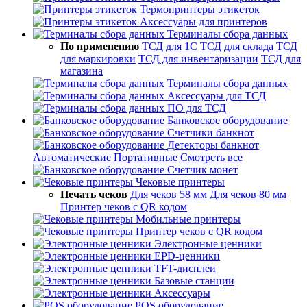
Термопринтеры этикеток
Аксессуары для принтеров
Терминалы сбора данных
По применению
ТСД для 1С
ТСД для склада
ТСД
для маркировки
ТСД для инвентаризации
ТСД для
магазина
Терминалы сбора данных
Аксессуары для ТСД
ПО для ТСД
Банковское оборудование
Счетчики банкнот
Детекторы банкнот
Автоматические
Портативные
Смотреть все
Счетчик монет
Чековые принтеры
Печать чеков
Для чеков 58 мм
Для чеков 80 мм
Принтер чеков с QR кодом
Мобильные принтеры
Принтер чеков с QR кодом
Электронные ценники
EPD-ценники
TFT-дисплеи
Базовые станции
Аксессуары
POS оборудование