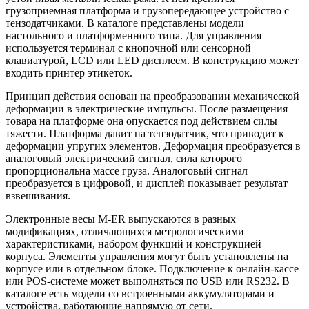
грузоприемная платформа и грузопередающее устройство с
тензодатчиками. В каталоге представлены модели
настольного и платформенного типа. Для управления
используется терминал с кнопочной или сенсорной
клавиатурой, LCD или LED дисплеем. В конструкцию может
входить принтер этикеток.
Принцип действия основан на преобразовании механической
деформации в электрические импульсы. После размещения
товара на платформе она опускается под действием силы
тяжести. Платформа давит на тензодатчик, что приводит к
деформации упругих элементов. Деформация преобразуется в
аналоговый электрический сигнал, сила которого
пропорциональна массе груза. Аналоговый сигнал
преобразуется в цифровой, и дисплей показывает результат
взвешивания.
Электронные весы M-ER выпускаются в разных
модификациях, отличающихся метрологическими
характеристиками, набором функций и конструкцией
корпуса. Элементы управления могут быть установлены на
корпусе или в отдельном блоке. Подключение к онлайн-кассе
или POS-системе может выполняться по USB или RS232. В
каталоге есть модели со встроенными аккумуляторами и
устройства, работающие напрямую от сети.