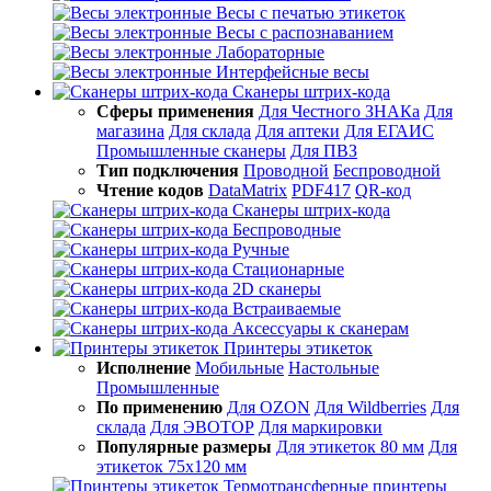
Весы с печатью этикеток
Весы с распознаванием
Лабораторные
Интерфейсные весы
Сканеры штрих-кода
Сферы применения
Для Честного ЗНАКа
Для
магазина
Для склада
Для аптеки
Для ЕГАИС
Промышленные сканеры
Для ПВЗ
Тип подключения
Проводной
Беспроводной
Чтение кодов
DataMatrix
PDF417
QR-код
Сканеры штрих-кода
Беспроводные
Ручные
Стационарные
2D сканеры
Встраиваемые
Аксессуары к сканерам
Принтеры этикеток
Исполнение
Мобильные
Настольные
Промышленные
По применению
Для OZON
Для Wildberries
Для
склада
Для ЭВОТОР
Для маркировки
Популярные размеры
Для этикеток 80 мм
Для
этикеток 75х120 мм
Термотрансферные принтеры