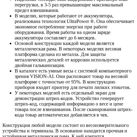
перегрузки, в 3-5 раз превышающие максимальный
предел взвешивания.
В моделях, которые работают от аккумулятора,
реализована технология UltraPower ®. Она обеспечивает
экономное потребление энергии при работе
оборудования. Время работы на одном заряде
аккумулятора составляет до 6 месяцев.
Основой конструкции каждой модели является
металлическая рама. В некоторых моделях весовая
платформа сделана из металла. Для защиты
металлических деталей от коррозии используется
двойная гальванизация.
В каталоге есть умные весы с системой компьютерного
зрения VISION-AI. Они распознают товар на весовой
платформе с точностью от 95%. В конструкцию
приборов входит принтер для печати липких этикеток.
У некоторых моделей есть отдельный экран для
демонстрации штрих-кодов. Устройство генерирует
штрих-код, содержащий информацию о весе и цене
товара после взвешивания. После сканирования штрих-
кода товар автоматически добавляется в чек.
Конструкция любой модели состоит из весоизмерительного
устройства и терминала. В основании находится прочная и
устойчивая металлическая рама. К ней крепится